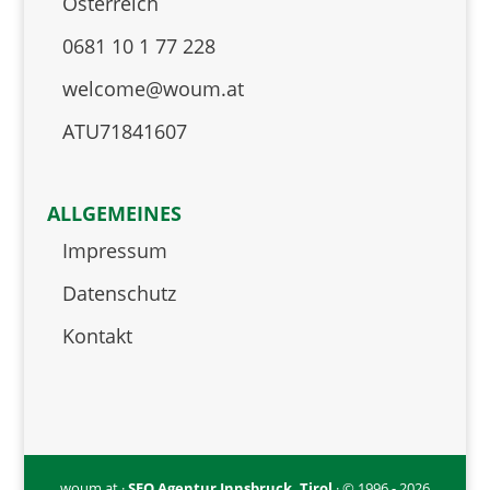
Österreich
0681 10 1 77 228
welcome@woum.at
ATU71841607
ALLGEMEINES
Impressum
Datenschutz
Kontakt
woum.at ·
SEO Agentur Innsbruck, Tirol
· © 1996 - 2026